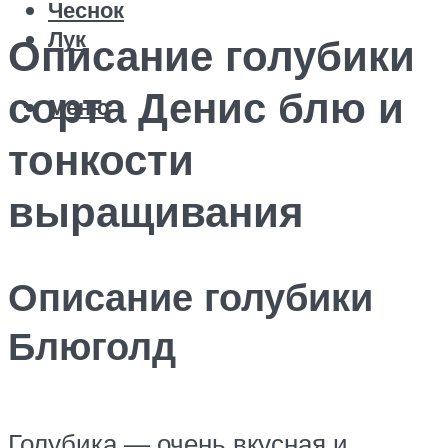
Чеснок
Лук
Описание голубики
сорта Денис блю и
Меню
тонкости
выращивания
Описание голубики
Блюголд
Голубика — очень вкусная и