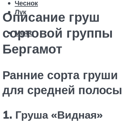
Чеснок
Лук
Описание груш
сортовой группы
Меню
Бергамот
Ранние сорта груши
для средней полосы
1. Груша «Видная»