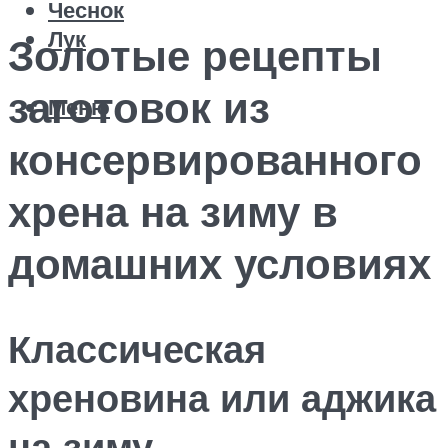
Чеснок
Лук
Золотые рецепты
заготовок из
Меню
консервированного
хрена на зиму в
домашних условиях
Классическая
хреновина или аджика
на зиму