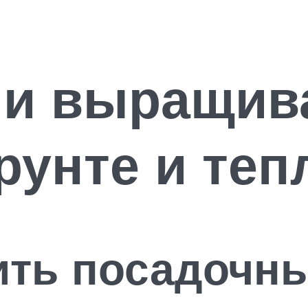
 и выращива
рунте и теп
ить посадочн