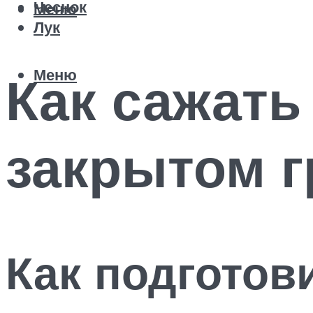
Чеснок
Меню
Лук
Меню
Как сажать
закрытом г
Как подготов