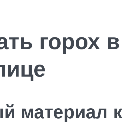
ть горох в
лице
ый материал к