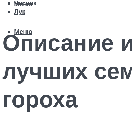
Чеснок
Меню
Лук
Меню
Описание и
лучших сем
гороха