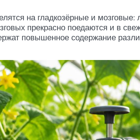
елятся на гладкозёрные и мозговые:
зговых прекрасно поедаются и в све
ержат повышенное содержание различ