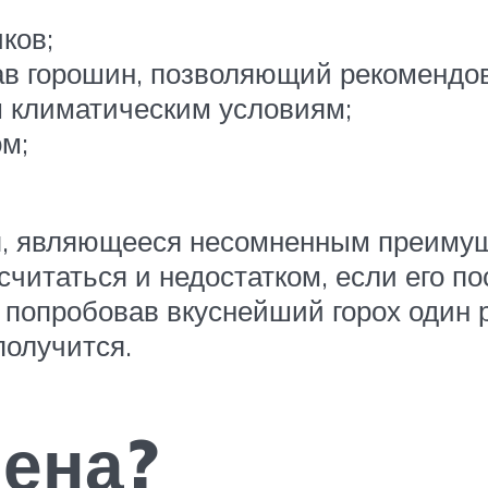
ков;
ав горошин, позволяющий рекомендова
м климатическим условиям;
м;
ая, являющееся несомненным преиму
считаться и недостатком, если его п
: попробовав вкуснейший горох один
получится.
мена?