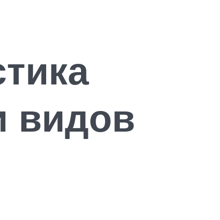
стика
и видов