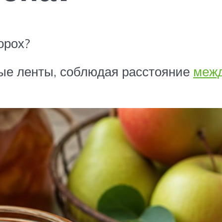
орох?
ные ленты, соблюдая расстояние
межд