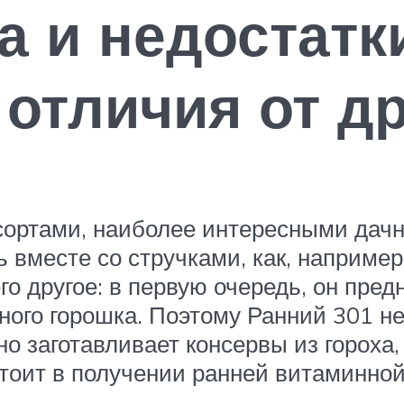
 и недостатк
 отличия от д
сортами, наиболее интересными дачни
ь вместе со стручками, как, наприме
го другое: в первую очередь, он пре
ёного горошка. Поэтому Ранний 301 н
о заготавливает консервы из гороха,
тоит в получении ранней витаминной