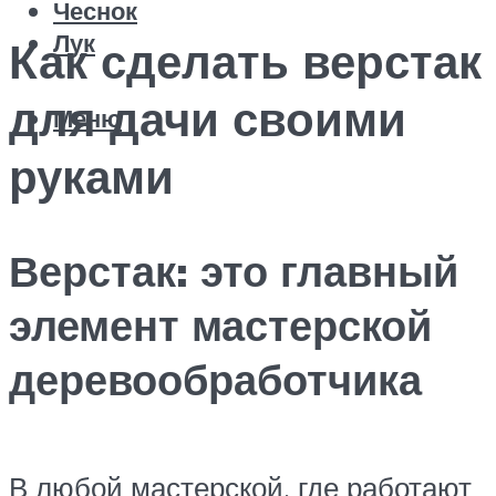
Чеснок
Лук
Как сделать верстак
для дачи своими
Меню
руками
Верстак: это главный
элемент мастерской
деревообработчика
В любой мастерской, где работают