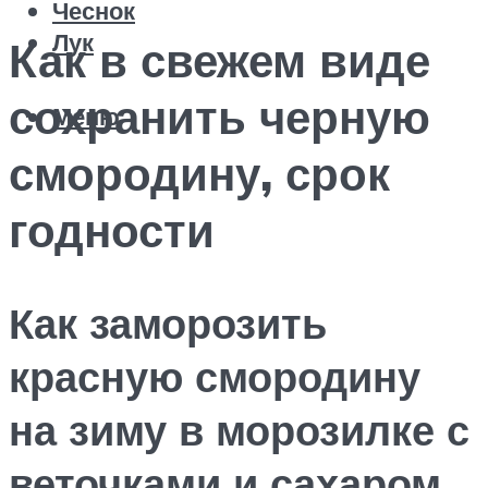
Чеснок
Лук
Как в свежем виде
сохранить черную
Меню
смородину, срок
годности
Как заморозить
красную смородину
на зиму в морозилке с
веточками и сахаром