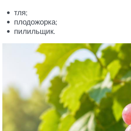
тля;
плодожорка;
пилильщик.