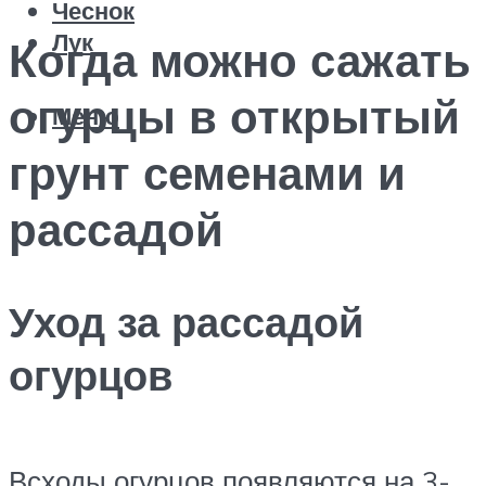
Чеснок
Лук
Когда можно сажать
огурцы в открытый
Меню
грунт семенами и
рассадой
Уход за рассадой
огурцов
Всходы огурцов появляются на 3-