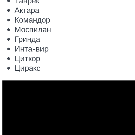
Танрек
Актара
Командор
Моспилан
Гринда
Инта-вир
Циткор
Циракс