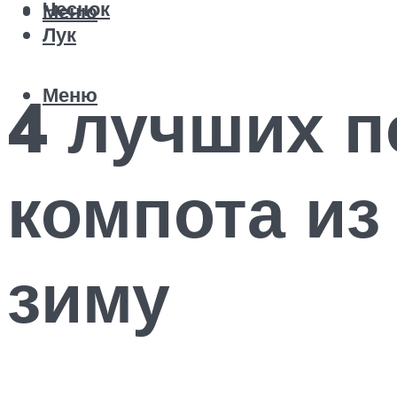
Чеснок
Меню
Лук
Меню
4 лучших 
компота из
зиму