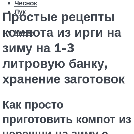
Чеснок
Лук
Простые рецепты
компота из ирги на
Меню
зиму на 1-3
литровую банку,
хранение заготовок
Как просто
приготовить компот из
черешни на зиму с