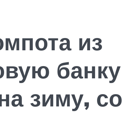
мпота из
овую банку
на зиму, со