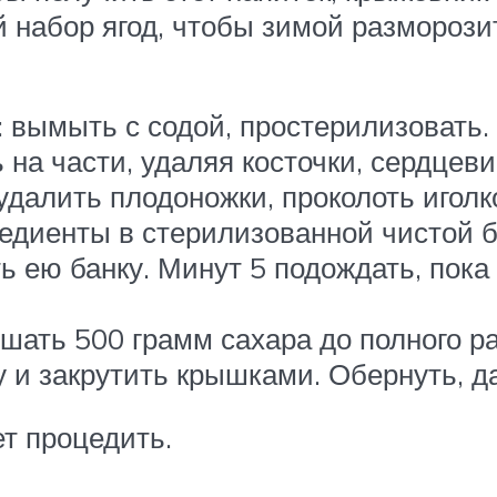
 набор ягод, чтобы зимой разморозит
: вымыть с содой, простерилизовать.
на части, удаляя косточки, сердцеви
далить плодоножки, проколоть иголк
едиенты в стерилизованной чистой б
ь ею банку. Минут 5 подождать, пока
шать 500 грамм сахара до полного р
 и закрутить крышками. Обернуть, да
т процедить.