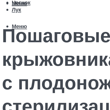
Чеснок
Меню
Лук
Меню
Пошаговые
крыжовника
с плодонож
стерилизац