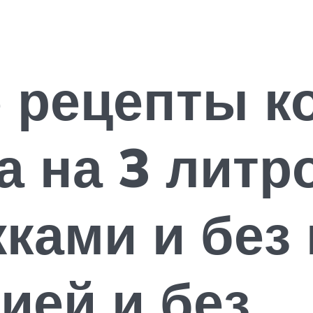
 рецепты ко
 на 3 литр
ками и без 
ией и без