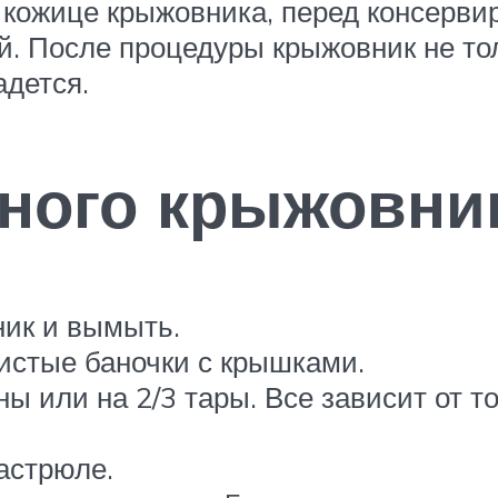
кожице крыжовника, перед консервир
ой. После процедуры крыжовник не то
адется.
сного крыжовни
ник и вымыть.
чистые баночки с крышками.
 или на 2/3 тары. Все зависит от то
астрюле.