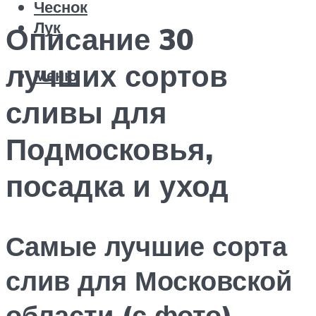
Чеснок
Лук
Описание 30
лучших сортов
Меню
сливы для
Подмосковья,
посадка и уход
Самые лучшие сорта
слив для Московской
области (с фото)