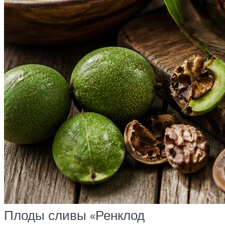
Плоды сливы «Ренклод