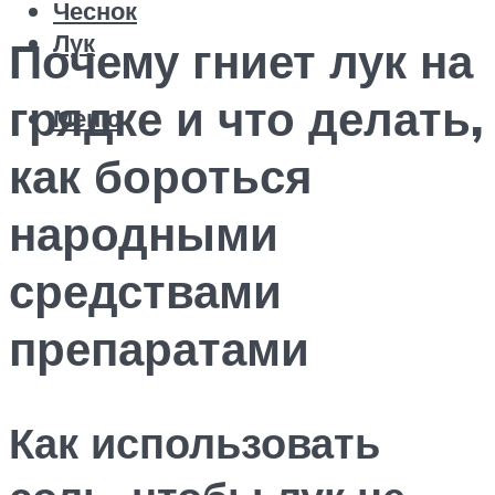
Чеснок
Лук
Почему гниет лук на
грядке и что делать,
Меню
как бороться
народными
средствами
препаратами
Как использовать