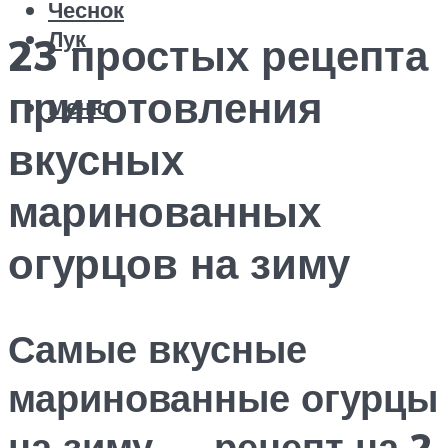
Чеснок
Лук
23 простых рецепта
приготовления
Меню
вкусных
маринованных
огурцов на зиму
Самые вкусные
маринованные огурцы
на зиму — рецепт на 2