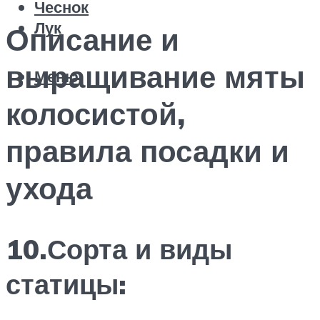
Чеснок
Лук
Описание и
выращивание мяты
Меню
колосистой,
правила посадки и
ухода
10.Сорта и виды
статицы: