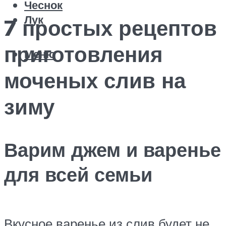
Чеснок
Лук
7 простых рецептов
приготовления
Меню
моченых слив на
зиму
Варим джем и варенье
для всей семьи
Вкусное варенье из слив будет не