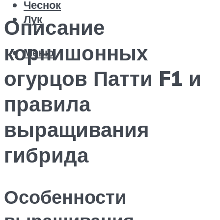
Чеснок
Лук
Описание
корнишонных
Меню
огурцов Патти F1 и
правила
выращивания
гибрида
Особенности