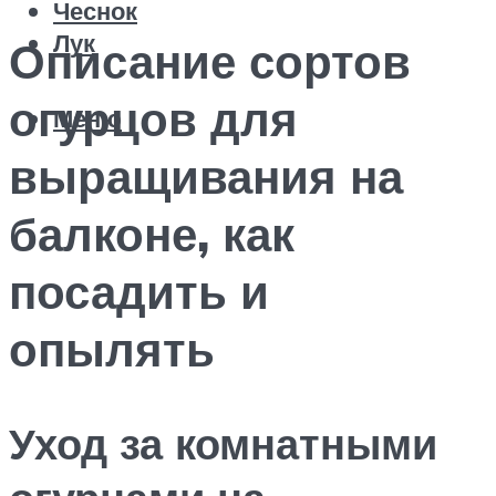
Чеснок
Лук
Описание сортов
огурцов для
Меню
выращивания на
балконе, как
посадить и
опылять
Уход за комнатными