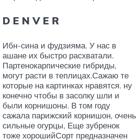
D E N V E R
​Ибн-сина и фудзияма. У нас в
ашане их быстро расхватали.
Партенокарпические гибриды,
могут расти в теплицах.​​Сажаю те
которые на картинках нравятся. ну
конечно чтобы в засолку шли и
были корнишоны. В том году
сажала парижский корнишон, очень
сильные огурцы, Еще зубренок
тоже хороший​​Сорт предназначен