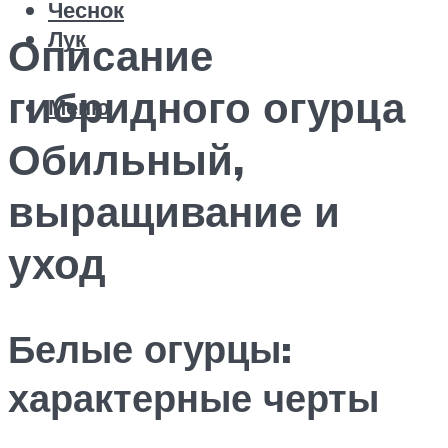
Чеснок
Лук
Описание
гибридного огурца
Меню
Обильный,
выращивание и
уход
Белые огурцы:
характерные черты