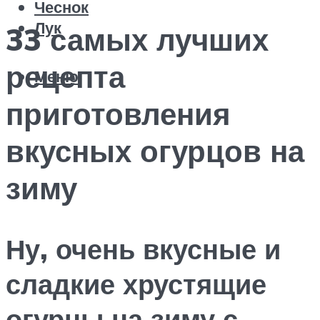
Чеснок
Лук
33 самых лучших
рецепта
Меню
приготовления
вкусных огурцов на
зиму
Ну, очень вкусные и
сладкие хрустящие
огурцы на зиму с