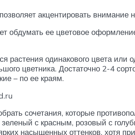
позволяет акцентировать внимание на
т обдумать ее цветовое оформлени
я растения одинакового цвета или о
ьшого цветника. Достаточно 2-4 сорт
ие – по ее краям.
d.ru
обрать сочетания, которые противоп
, зеленый с красным, розовый с голу
ярких насыщенных оттенков, хотя пр