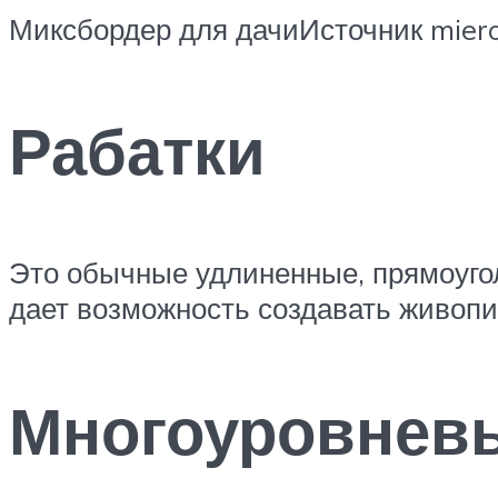
Миксбордер для дачиИсточник mier
Рабатки
Это обычные удлиненные, прямоугол
дает возможность создавать живоп
Многоуровнев