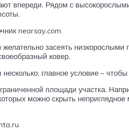
гают впереди. Рядом с высокорослы
ысоты.
чник nearsay.com
ы желательно засеять низкорослыми
своеобразный ковер.
несколько, главное условие – чтобы 
граниченной площади участка. Напр
оторых можно скрыть неприглядное м
ta.ru