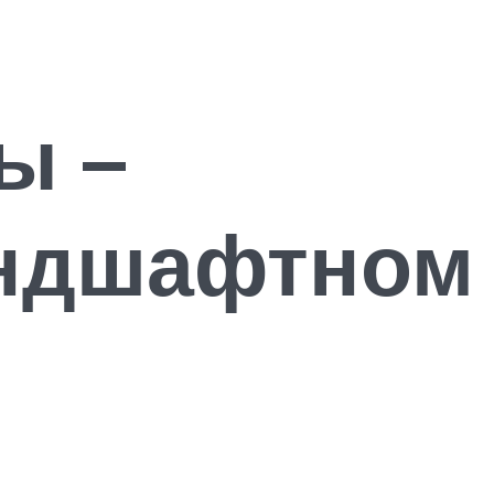
ы –
андшафтном