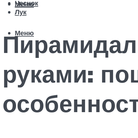
Чеснок
Меню
Лук
Меню
Пирамидал
руками: по
особеннос