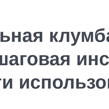
ьная клумб
шаговая инс
ти использо