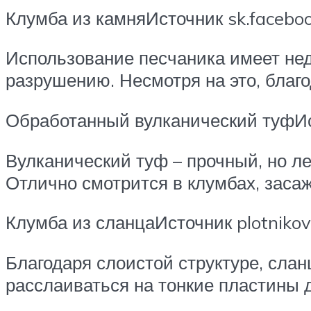
Клумба из камняИсточник sk.facebo
Использование песчаника имеет нед
разрушению. Несмотря на это, благ
Обработанный вулканический туфИс
Вулканический туф – прочный, но л
Отлично смотрится в клумбах, зас
Клумба из сланцаИсточник plotnikov
Благодаря слоистой структуре, сл
расслаиваться на тонкие пластины 