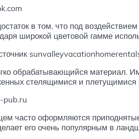
ok.com
остаток в том, что под воздействием
одаря широкой цветовой гамме испол
точник sunvalleyvacationhomerental
егко обрабатывающийся материал. Им
аженных стелящимися и плетущимися 
-pub.ru
анцем часто оформляются приподняты
делает его очень популярным в ланд