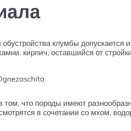
иала
я обустройства клумбы допускается 
камни, кирпич, оставшийся от стройк
Ognezaschita
в том, что породы имеют разнообразн
смотрятся в сочетании со мхом, водо