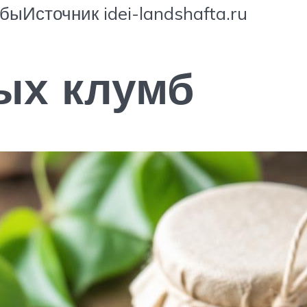
ыИсточник idei-landshafta.ru
ых клумб