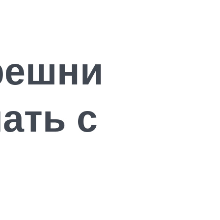
решни
ать с