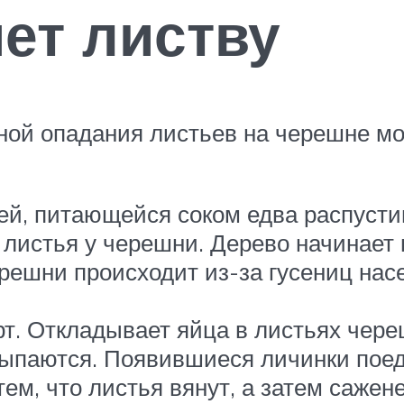
ет листву
ной опадания листьев на черешне м
й, питающейся соком едва распустив
 листья у черешни. Дерево начинает 
ешни происходит из-за гусениц насе
. Откладывает яйца в листьях череш
сыпаются. Появившиеся личинки поед
ем, что листья вянут, а затем сажен