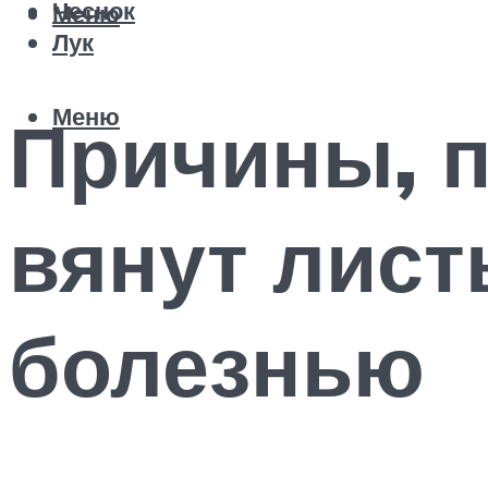
Чеснок
Меню
Лук
Меню
Причины, п
вянут лист
болезнью