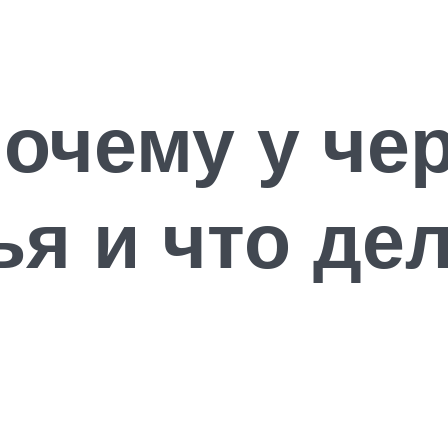
очему у че
ья и что дел