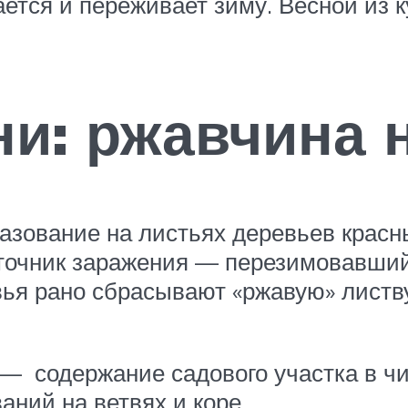
вается и переживает зиму. Весной из 
и: ржавчина 
зование на листьях деревьев красны
очник заражения — перезимовавший 
ья рано сбрасывают «ржавую» листву
— содержание садового участка в чи
ний на ветвях и коре.