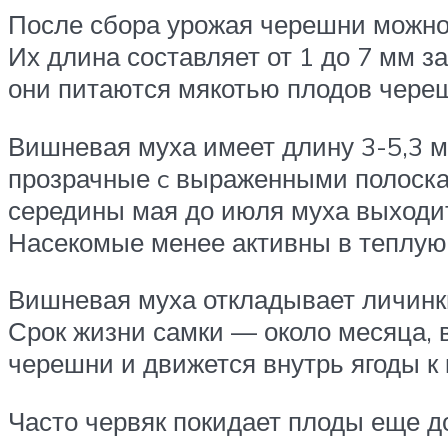
После сбора урожая черешни можно 
Их длина составляет от 1 до 7 мм з
они питаются мякотью плодов череш
Вишневая муха имеет длину 3-5,3 м
прозрачные c выраженными полоскам
середины мая до июля муха выходит
Насекомые менее активны в теплую 
Вишневая муха откладывает личинки
Срок жизни самки — около месяца, в
черешни и движется внутрь ягоды к 
Часто червяк покидает плоды еще до