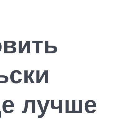
овить
ьски
де лучше