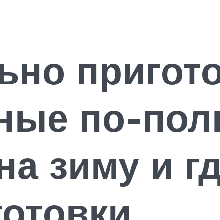
ьно пригот
ные по-пол
а зиму и г
готовки