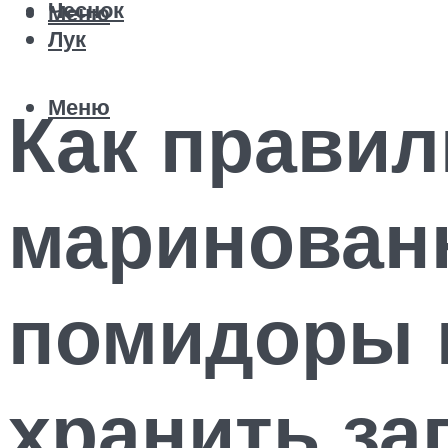
Чеснок
Меню
Лук
Меню
Как правил
маринован
помидоры н
хранить за