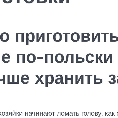
о приготовит
е по-польски
учше хранить з
озяйки начинают ломать голову, как 