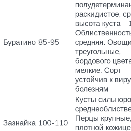
полудетерминан
раскидистое, с
высота куста – 
Облиственност
Буратино
85-95
средняя. Овощ
треугольные,
бордового цвета
мелкие. Сорт
устойчив к вир
болезням
Кусты сильноро
среднеоблиств
Перцы крупные,
Зазнайка
100-110
плотной кожице