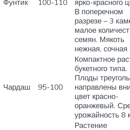
Фунтик
100-110
ярко-красного ц
В поперечном
разрезе – 3 кам
малое количест
семян. Мякоть
нежная, сочная
Компактное рас
букетного типа.
Плоды треуголь
Чардаш
95-100
направлены вни
цвет красно-
оранжевый. Ср
урожайность 8 к
Растение