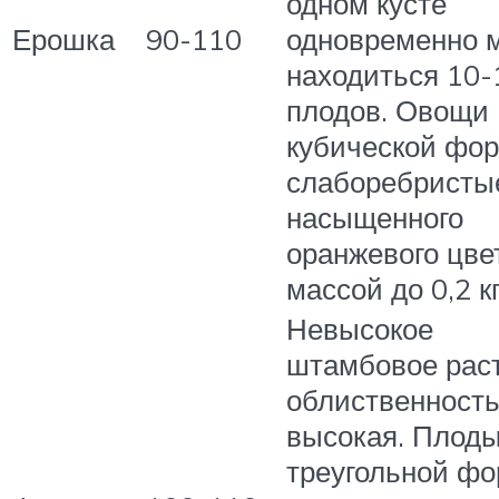
одном кусте
Ерошка
90-110
одновременно 
находиться 10-
плодов. Овощи
кубической фо
слаборебристы
насыщенного
оранжевого цве
массой до 0,2 кг
Невысокое
штамбовое раст
облиственност
высокая. Плод
треугольной фо