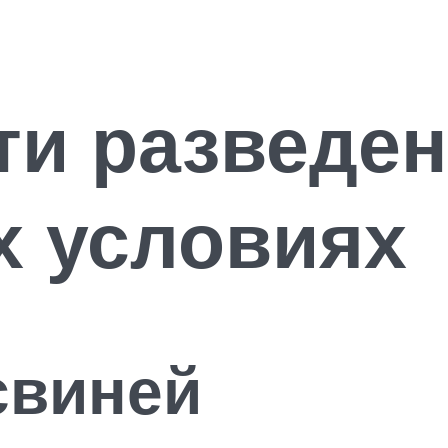
и разведен
х условиях
свиней