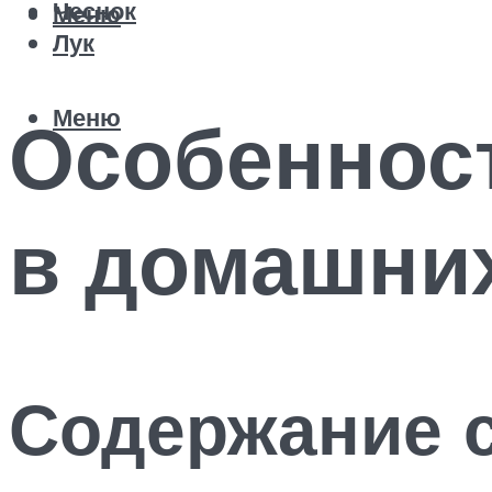
Чеснок
Меню
Лук
Меню
Особенност
в домашни
Содержание 