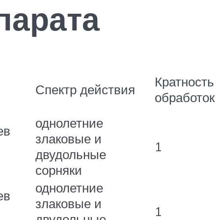
парата
Кратность
Спектр действия
обработок
однолетние
ев
злаковые и
1
двудольные
сорняки
однолетние
ев
злаковые и
1
двудольные