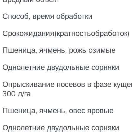
Способ, время обработки
Срокожи­да­ния(крат­ностьоб­ра­бо­ток)
Пшеница, ячмень, рожь озимые
Однолетние двудольные сорняки
Опрыскивание посевов в фазе кущен
300 л/га
Пшеница, ячмень, овес яровые
Однолетние двудольные сорняки