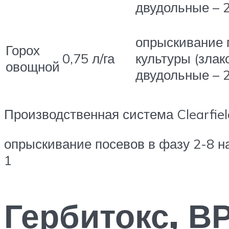
двудольные – 2
опрыскивание 
Горох
0,75 л/га
культуры (злак
овощной
двудольные – 2
Производственная система Clearfie
опрыскивание посевов в фазу 2-8 н
1
Гербитокс, В