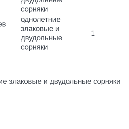
сорняки
однолетние
ев
злаковые и
1
двудольные
сорняки
ие злаковые и двудольные сорняки