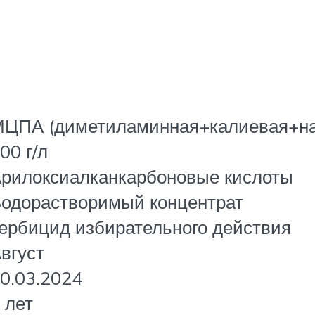
ЦПА (диметиламинная+калиевая+на
00 г/л
рилоксиалканкарбоновые кислоты
одорастворимый концентрат
ербицид избирательного действия
вгуст
0.03.2024
 лет