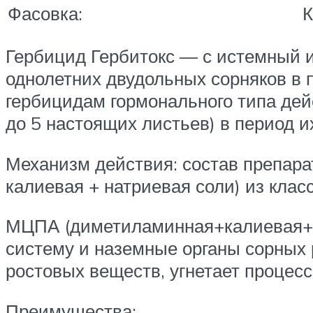
Фасовка:
К
Гербицид Гербитокс — с истемный 
однолетних двудольных сорняков в п
гербицидам гормонального типа дей
до 5 настоящих листьев) в период их
Механизм действия: состав препар
калиевая + натриевая соли) из кла
МЦПА (диметиламинная+калиевая+на
систему и наземные органы сорных
ростовых веществ, угнетает процес
Преимущества: