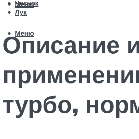
Чеснок
Меню
Лук
Меню
Описание и
применени
турбо, нор