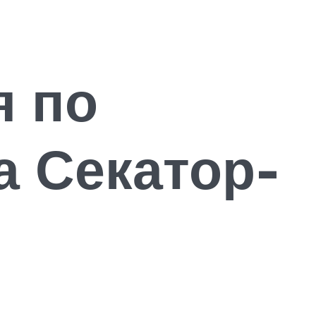
я по
 Секатор-