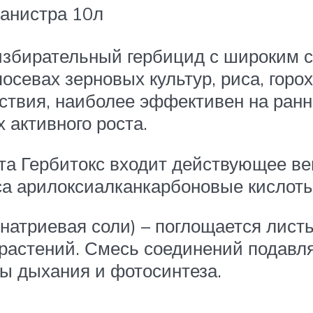
анистра 10л
избирательный гербицид с широким с
осевах зерновых культур, риса, горох
ствия, наиболее эффективен на ранни
 активного роста.
ата Гербитокс входит действующее 
сса арилоксиалканкарбоновые кислоты
триевая соли) – поглощается листь
 растений. Смесь соединений подавл
сы дыхания и фотосинтеза.