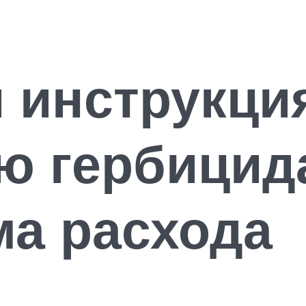
 инструкци
ю гербицида
ма расхода