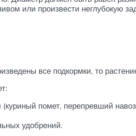
ивом или произвести неглубокую заде
изведены все подкормки, то растение
т:
 (куриный помет, перепревший навоз
льных удобрений.