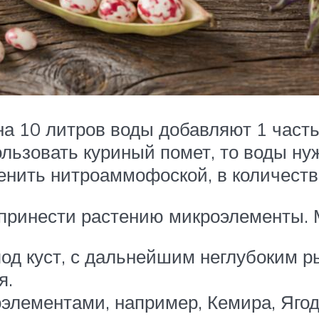
 на 10 литров воды добавляют 1 част
льзовать куриный помет, то воды ну
нить нитроаммофоской, в количестве
 принести растению микроэлементы. 
под куст, с дальнейшим неглубоким 
я.
элементами, например, Кемира, Ягод