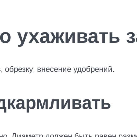
о ухаживать з
, обрезку, внесение удобрений.
одкармливать
но. Диаметр должен быть равен разм