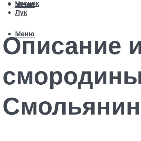
Чеснок
Меню
Лук
Меню
Описание 
смородины
Смольянин