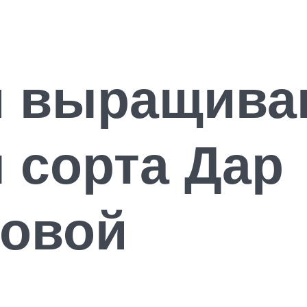
и выращива
 сорта Дар
овой