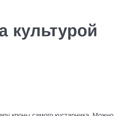
а культурой
еру кроны самого кустарника. Можно