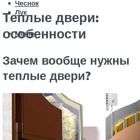
Чеснок
Лук
Теплые двери:
особенности
Меню
Зачем вообще нужны
теплые двери?