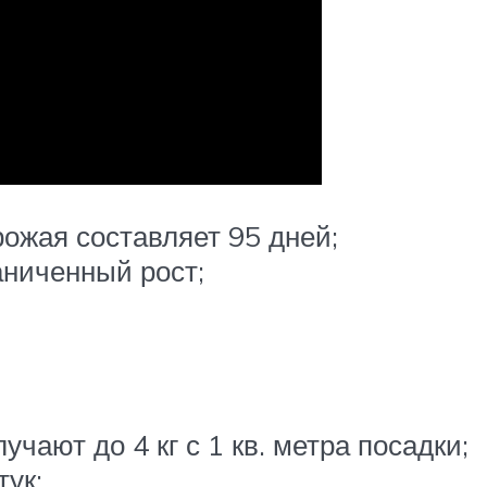
рожая составляет 95 дней;
аниченный рост;
учают до 4 кг с 1 кв. метра посадки;
тук;