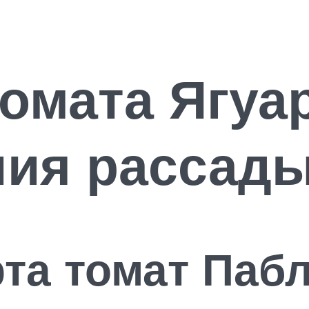
омата Ягуа
ия рассад
та томат Пабл