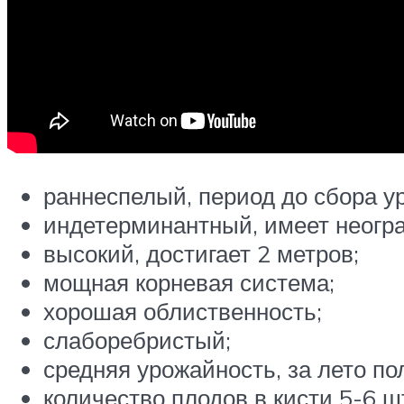
раннеспелый, период до сбора у
индетерминантный, имеет неогр
высокий, достигает 2 метров;
мощная корневая система;
хорошая облиственность;
слаборебристый;
средняя урожайность, за лето пол
количество плодов в кисти 5-6 ш