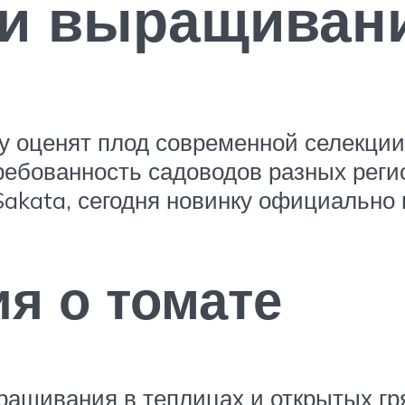
 и выращиван
у оценят плод современной селекции
ребованность садоводов разных реги
Sakata, сегодня новинку официально 
я о томате
ращивания в теплицах и открытых гр