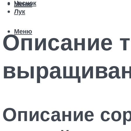
Чеснок
Меню
Лук
Меню
Описание т
выращиван
Описание сор