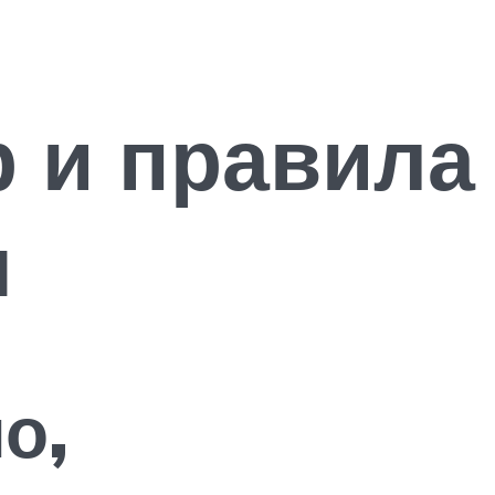
р и правила
ы
о,