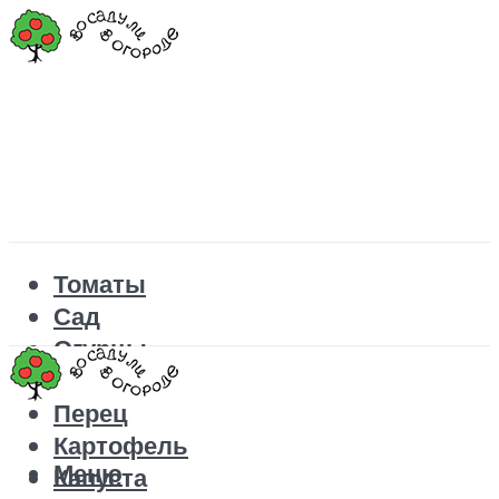
Томаты
Сад
Огурцы
Рецепты
Перец
Картофель
Меню
Капуста