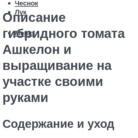
Чеснок
Лук
Описание
гибридного томата
Меню
Ашкелон и
выращивание на
участке своими
руками
Содержание и уход