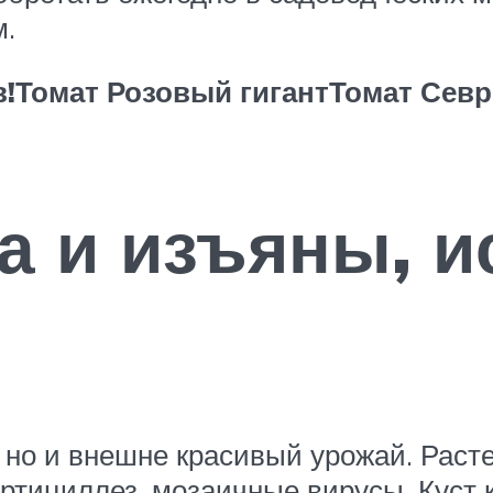
м.
!
Томат Розовый гигант
Томат Севр
а и изъяны, и
, но и внешне красивый урожай. Рас
ертициллез, мозаичные вирусы. Куст 