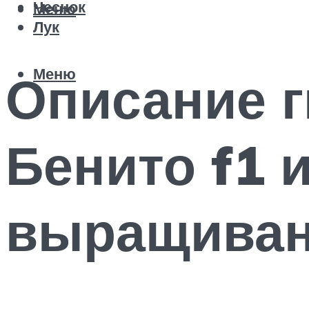
Чеснок
Меню
Лук
Меню
Описание г
Бенито f1 
выращиван