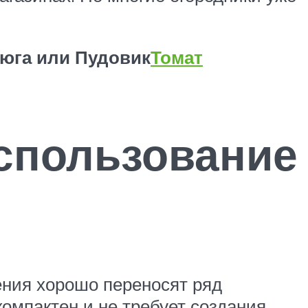
юга или Пудовик
Томат
спользование
тения хорошо переносят ряд
компактен и не требует создания