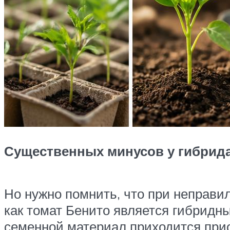
Существенных минусов у гибрида
Но нужно помнить, что при неправил
как томат Бенито является гибридн
семенной материал приходится прио