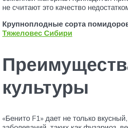
не считают это качество недостатко
Крупноплодные сорта помидоров
Тяжеловес Сибири
Преимуществ
культуры
«Бенито F1» дает не только вкусный
заболеваний, таких как фузариоз, в