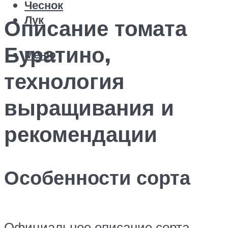
Чеснок
Лук
Описание томата
Буратино,
Меню
технология
выращивания и
рекомендации
Особенности сорта
Официальное описание сорта