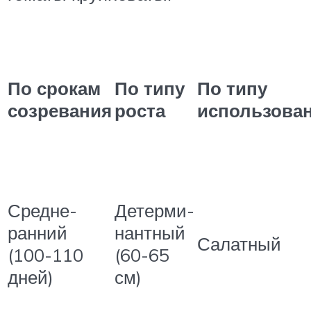
По срокам
По типу
По типу
созревания
роста
использова
Средне-
Детерми-
ранний
нантный
Салатный
(100-110
(60-65
дней)
см)