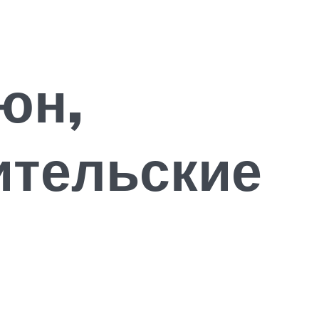
юн,
ительские