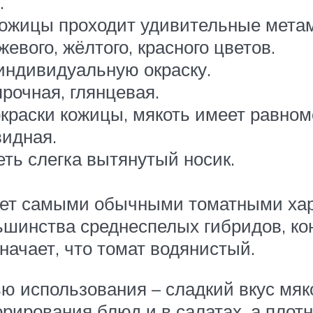
.
 кожицы проходит удивительные мета
евого, жёлтого, красного цветов.
индивидуальную окраску.
рочная, глянцевая.
окраски кожицы, мякоть имеет равном
видная.
ть слегка вытянутый носик.
ает самыми обычными томатными хара
ьшинства среднеспелых гибридов, ко
значает, что томат водянистый.
 использования – сладкий вкус мяко
орирования блюд и в салатах, а пло