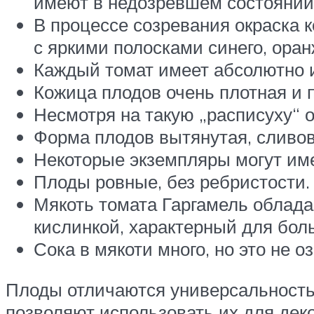
имеют в недозревшем состоянии
В процессе созревания окраска
с яркими полосками синего, оранж
Каждый томат имеет абсолютно 
Кожица плодов очень плотная и п
Несмотря на такую „расписуху“ 
Форма плодов вытянутая, сливо
Некоторые экземпляры могут име
Плоды ровные, без ребристости.
Мякоть томата Гаргамель облад
кислинкой, характерный для бол
Сока в мякоти много, но это не о
Плоды отличаются универсальностью
позволяют использовать их для дек