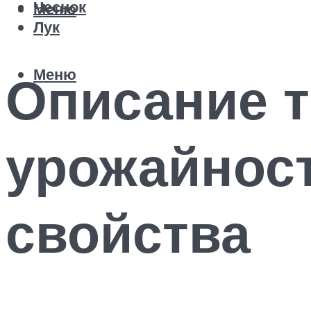
Чеснок
Меню
Лук
Меню
Описание т
урожайност
свойства