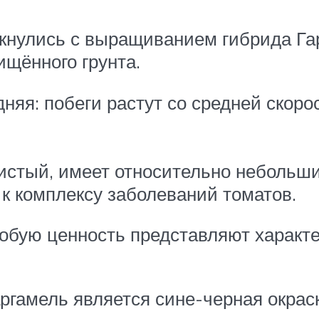
лкнулись с выращиванием гибрида Га
ищённого грунта.
дняя: побеги растут со средней скор
истый, имеет относительно небольш
к комплексу заболеваний томатов.
обую ценность представляют характер
ргамель является сине-черная окраск