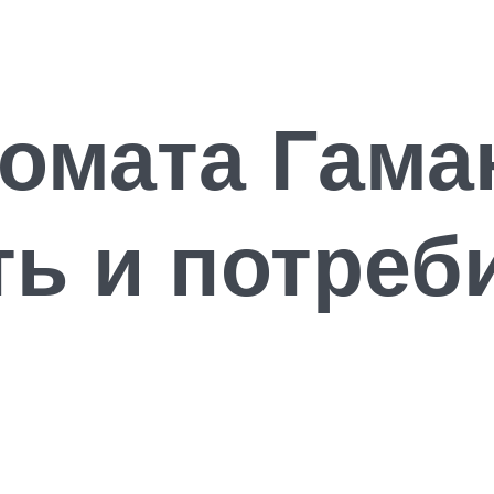
омата Гама
ь и потреб