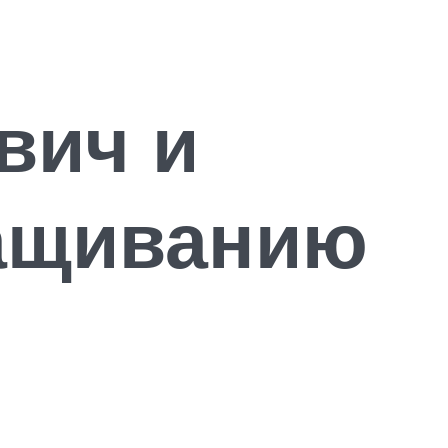
вич и
ащиванию