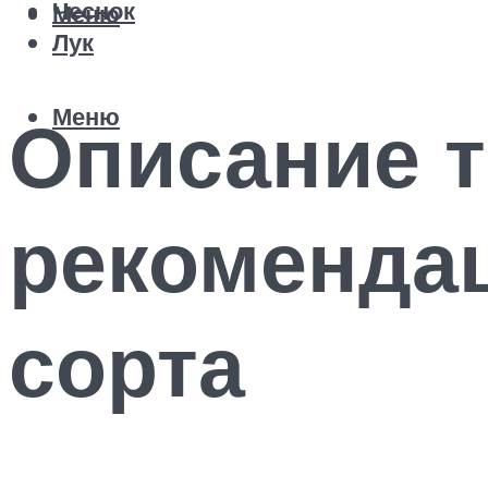
Чеснок
Меню
Лук
Меню
Описание т
рекоменда
сорта