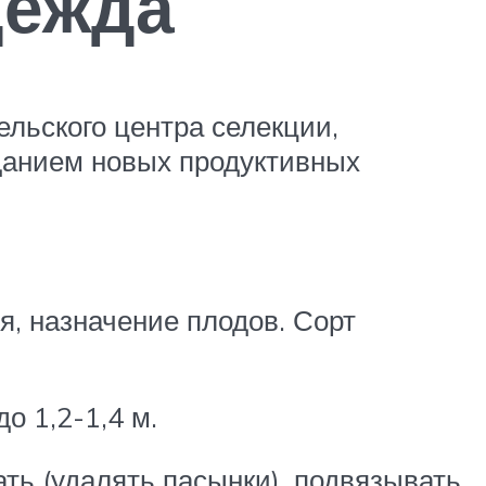
дежда
льского центра селекции,
данием новых продуктивных
я, назначение плодов. Сорт
о 1,2-1,4 м.
ать (удалять пасынки), подвязывать