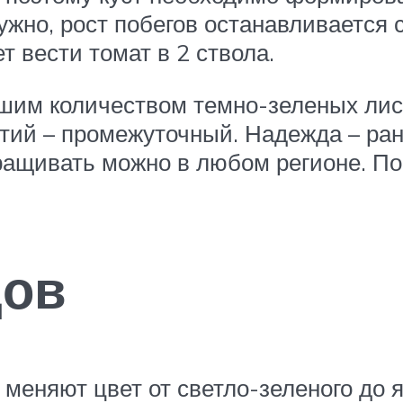
жно, рост побегов останавливается с
т вести томат в 2 ствола.
шим количеством темно-зеленых лист
етий – промежуточный. Надежда – р
ыращивать можно в любом регионе. П
дов
еняют цвет от светло-зеленого до яр