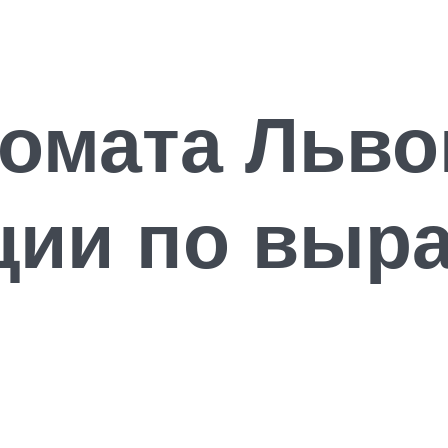
омата Льво
ции по выр