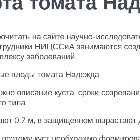
та томата На
читать на сайте научно-исследовате
отрудники НИЦССиА занимаются соз
мплексу заболеваний.
ные плоды томата Надежда
жно описание куста, сроки созревани
го типа
ют 0,7 м, в защищенном вырастают д
, поэтому куст необходимо формиров