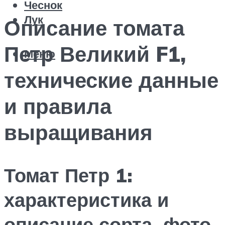
Чеснок
Лук
Описание томата
Петр Великий F1,
Меню
технические данные
и правила
выращивания
Томат Петр 1:
характеристика и
описание сорта, фото