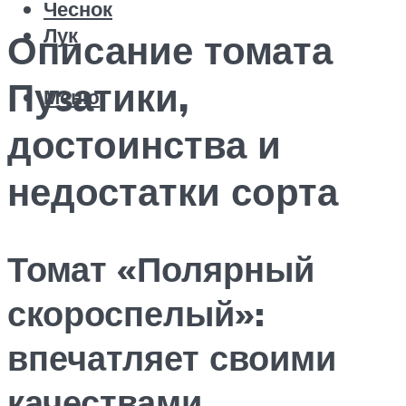
Чеснок
Лук
Описание томата
Пузатики,
Меню
достоинства и
недостатки сорта
Томат «Полярный
скороспелый»:
впечатляет своими
качествами