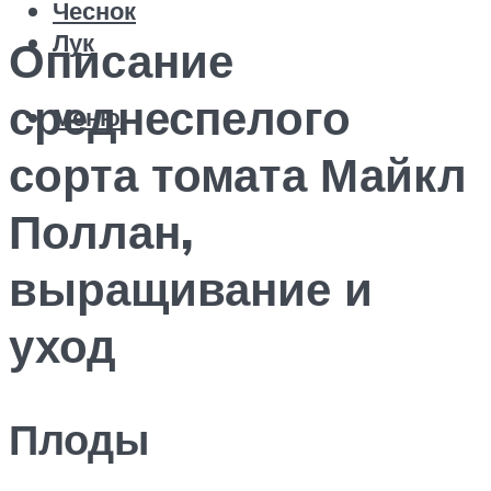
Чеснок
Лук
Описание
среднеспелого
Меню
сорта томата Майкл
Поллан,
выращивание и
уход
Плоды