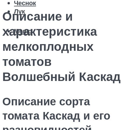
Чеснок
Лук
Описание и
характеристика
Меню
мелкоплодных
томатов
Волшебный Каскад
Описание сорта
томата Каскад и его
разновидностей