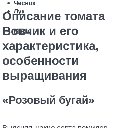
Чеснок
Лук
Описание томата
Вовчик и его
Меню
характеристика,
особенности
выращивания
«Розовый бугай»
Выясняя, какие сорта помидор