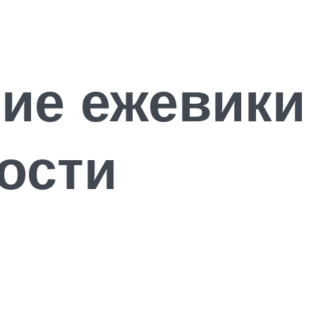
ие ежевики
ости