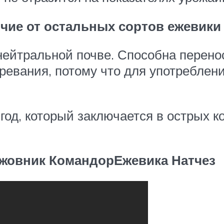
ичие от остальных сортов ежевики
 нейтральной почве. Способна перен
ревания, потому что для употреблен
год, который заключается в острых 
жовник Командор
Ежевика Натчез