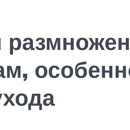
и размножен
ам, особенн
ухода