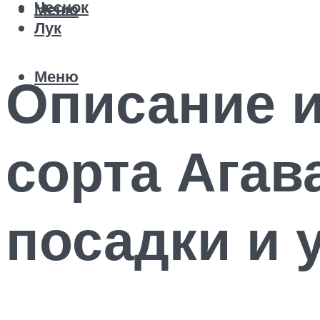
Чеснок
Меню
Лук
Меню
Описание 
сорта Агав
посадки и 