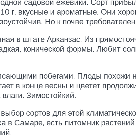
лодной садовой ежевики. Сорт прибыл
 10 г, вкусные и ароматные. Они хор
зоустойчив. Но к почве требователен
ная в штате Арканзас. Из прямосто
адкая, конической формы. Любит солн
висающими побегами. Плоды похожи н
ает в конце весны и цветет продолж
 влаги. Зимостойкий.
выбор сортов для этой климатическо
ка в Самаре, есть питомник растений
ий.