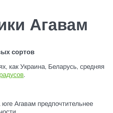
ики Агавам
вых сортов
х, как Украина, Беларусь, средняя
градусов
.
на юге Агавам предпочтительнее
ности.