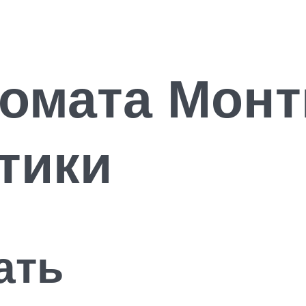
омата Монти
тики
ать