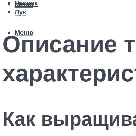
Чеснок
Меню
Лук
Меню
Описание т
характерис
Как выращив