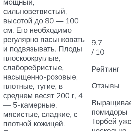
мощный,
сильноветвистый,
высотой до 80 — 100
см. Его необходимо
регулярно пасынковать
9.7
и подвязывать. Плоды
/ 10
плоскоокруглые,
слаборебристые,
Рейтинг
насыщенно-розовые,
Отзывы
плотные, тугие, в
среднем весят 200 г, 4
Выращива
— 5-камерные,
помидоры
мясистые, сладкие, с
Торбей уж
плотной кожицей.
несколько