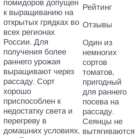
помидоров допущен
Рейтинг
к выращиванию на
открытых грядках во
Отзывы
всех регионах
России. Для
Один из
получения более
немногих
раннего урожая
сортов
выращивают через
томатов,
рассаду. Сорт
пригодный
хорошо
для раннего
приспособлен к
посева на
недостатку света и
рассаду.
перегреву в
Сеянцы не
домашних условиях,
вытягиваются