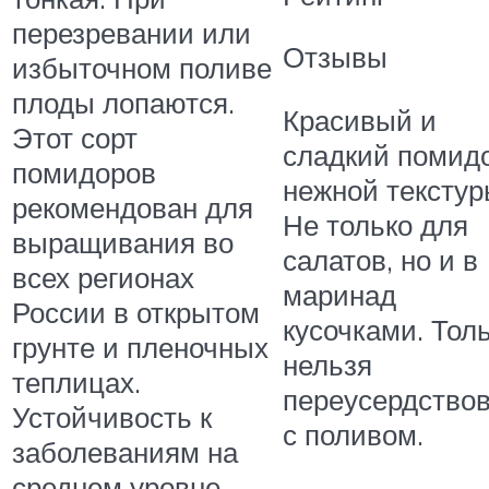
перезревании или
Отзывы
избыточном поливе
плоды лопаются.
Красивый и
Этот сорт
сладкий помид
помидоров
нежной текстур
рекомендован для
Не только для
выращивания во
салатов, но и в
всех регионах
маринад
России в открытом
кусочками. Тол
грунте и пленочных
нельзя
теплицах.
переусердство
Устойчивость к
с поливом.
заболеваниям на
среднем уровне.