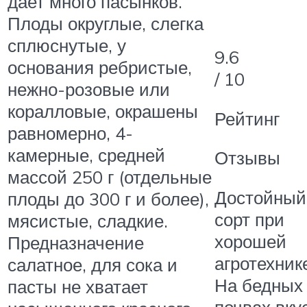
дает много пасынков.
Плоды округлые, слегка
сплюснутые, у
9.6
основания ребристые,
/ 10
нежно-розовые или
коралловые, окрашены
Рейтинг
равномерно, 4-
камерные, средней
Отзывы
массой 250 г (отдельные
Достойный
плоды до 300 г и более),
сорт при
мясистые, сладкие.
хорошей
Предназначение
агротехник
салатное, для сока и
На бедных
пасты не хватает