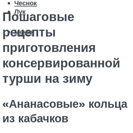
Чеснок
Лук
Пошаговые
рецепты
Меню
приготовления
консервированной
турши на зиму
«Ананасовые» кольца
из кабачков