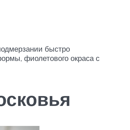
 подмерзании быстро
формы, фиолетового окраса с
осковья