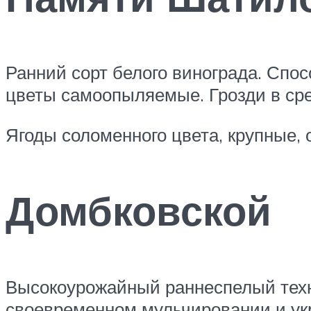
Ранний сорт белого винограда. Спос
цветы самоопыляемые. Грозди в сре
Ягоды соломенного цвета, крупные,
Домбковской
Высокоурожайный раннеспелый техни
своевременном мульчировании и укр