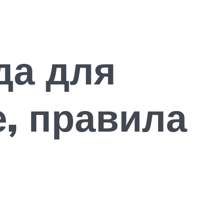
да для
, правила