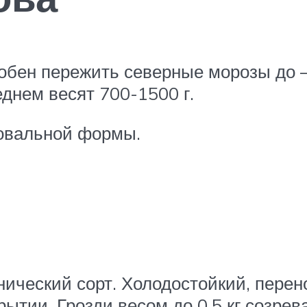
обен пережить северные морозы до – 
днем весят 700-1500 г.
 овальной формы.
ческий сорт. Холодостойкий, перено
ытии. Грозди весом до 0,5 кг созрев