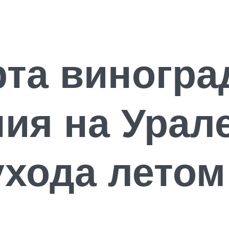
та виногра
я на Урале
ухода летом