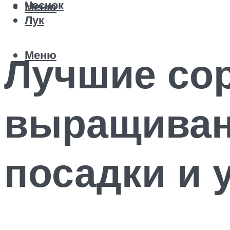
Чеснок
Меню
Лук
Меню
Лучшие сор
выращивани
посадки и 